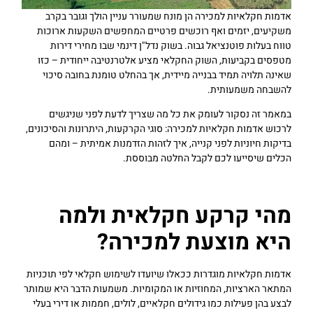
אדמות חקלאיות למכירה הן מונח שמעורר עניין הולך וגובר בקרב
משקיעים, יזמים ואף רוכשים פרטיים המחפשים השקעות ארוכות
טווח בעלות פוטנציאל גבוה. בשוק נדל"ן דינמי שבו מחירי דירות
מטפסים בקביעות, השוק החקלאי מציע אלטרנטיבה ייחודית – כזו
שאינה תלויה תמיד בבנייה מיידית, אך בהחלט טומנת בחובה סיכוי
להשבחה משמעותית.
במאמר זה נסקור לעומק את כל מה שצריך לדעת לפני שניגשים
לרכוש אדמות חקלאיות למכירה: סוגי הקרקעות, היתרונות והסיכונים,
בדיקות חיוניות לפני קנייה, איך לזהות הזדמנות אמיתית – ומהם
הכלים שיסייעו לכם לקבל החלטה מבוססת.
מהי קרקע חקלאית ולמה
היא מוצעת למכירה?
אדמות חקלאיות מוגדרות ככאלו שיועדו לשימוש חקלאי לפי תוכניות
המתאר הארציות, המחוזיות או המקומיות. משמעות הדבר היא שמותר
לבצע בהן פעילות כמו גידולים חקלאיים, לולים, חממות או דירי בעלי