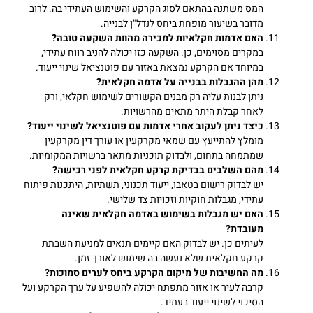
המס משתנה בהתאם לסוג הקרקע והשימוש העתידי בה. לרוב
מדובר בשיעור מופחת ביחס לנדל"ן לבנייה.
האם אדמות חקלאיות למכירה מהוות השקעה טובה
?
במקרים מסוימים, כן. השקעה כזו יכולה להניב רווח עתידי,
במיוחד אם הקרקע נמצאת באזור עם פוטנציאל שינוי ייעוד.
מהן ההגבלות בבנייה על אדמה חקלאית
?
ניתן לבנות עליה רק מבנים הקשורים לשימוש חקלאי, ורק
לאחר קבלת היתר מתאים מהרשויות.
כיצד ניתן לעקוב אחרי אדמות עם פוטנציאל לשינוי ייעוד
?
מומלץ להתייעץ עם שמאי מקרקעין או עורך דין מקרקעין
שמתמחה בתחום, ולבדוק תוכניות מתאר ברשויות המקומיות.
מהם השלבים בבדיקת קרקע חקלאית לפני רכישה
?
יש לבדוק רישום בטאבו, ייעוד תכנוני, תשתיות, היתכנות פיתוח
עתידי, מגבלות חוקיות וזכויות צד שלישי.
האם יש מגבלות בשימוש באדמה חקלאית שאינה
מעובדת
?
לעיתים כן. יש לבדוק האם קיימים תנאים למניעת השבתת
קרקע חקלאית שלא נעשה בה שימוש לאורך זמן.
מה החשיבות של מיקום הקרקע ביחס לערים סמוכות
?
קרבה לעיר או אזור מתפתח יכולה להשפיע על ערך הקרקע ועל
הסיכוי לשינוי ייעוד בעתיד.