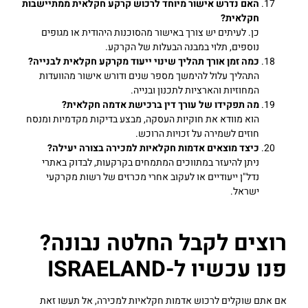
האם נדרש אישור מיוחד לרכוש קרקע חקלאית ממתיישבות
חקלאית
?
כן. לעיתים יש צורך באישור מהסוכנות היהודית או מגופים
נוספים, תלוי במבנה הבעלות של הקרקע.
כמה זמן אורך תהליך שינוי ייעוד מקרקע חקלאית לבנייה
?
התהליך עלול להימשך מספר שנים ודורש אישור מהוועדות
המחוזיות והארציות לתכנון ובנייה.
מה תפקידו של עורך דין ברכישת אדמה חקלאית
?
הוא מוודא את חוקיות העסקה, מבצע בדיקות מקדמיות ומנסח
חוזים לשמירה על זכויות הרוכש.
כיצד מוצאים אדמות חקלאיות למכירה בצורה יעילה
?
ניתן להיעזר במתווכים המתמחים בקרקעות, לבדוק באתרי
נדל"ן ייעודיים או לעקוב אחרי מכרזים של רשות מקרקעי
ישראל.
רוצים לקבל החלטה נבונה?
פנו עכשיו ל-ISRAELAND
אם אתם שוקלים לרכוש אדמות חקלאיות למכירה, אל תעשו זאת