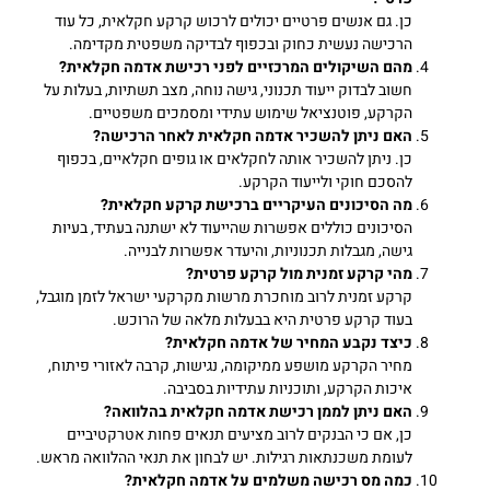
כן. גם אנשים פרטיים יכולים לרכוש קרקע חקלאית, כל עוד
הרכישה נעשית כחוק ובכפוף לבדיקה משפטית מקדימה.
מהם השיקולים המרכזיים לפני רכישת אדמה חקלאית
?
חשוב לבדוק ייעוד תכנוני, גישה נוחה, מצב תשתיות, בעלות על
הקרקע, פוטנציאל שימוש עתידי ומסמכים משפטיים.
האם ניתן להשכיר אדמה חקלאית לאחר הרכישה
?
כן. ניתן להשכיר אותה לחקלאים או גופים חקלאיים, בכפוף
להסכם חוקי ולייעוד הקרקע.
מה הסיכונים העיקריים ברכישת קרקע חקלאית
?
הסיכונים כוללים אפשרות שהייעוד לא ישתנה בעתיד, בעיות
גישה, מגבלות תכנוניות, והיעדר אפשרות לבנייה.
מהי קרקע זמנית מול קרקע פרטית
?
קרקע זמנית לרוב מוחכרת מרשות מקרקעי ישראל לזמן מוגבל,
בעוד קרקע פרטית היא בבעלות מלאה של הרוכש.
כיצד נקבע המחיר של אדמה חקלאית
?
מחיר הקרקע מושפע ממיקומה, נגישות, קרבה לאזורי פיתוח,
איכות הקרקע, ותוכניות עתידיות בסביבה.
האם ניתן לממן רכישת אדמה חקלאית בהלוואה
?
כן, אם כי הבנקים לרוב מציעים תנאים פחות אטרקטיביים
לעומת משכנתאות רגילות. יש לבחון את תנאי ההלוואה מראש.
כמה מס רכישה משלמים על אדמה חקלאית
?