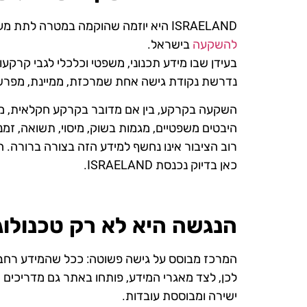
ISRAELAND היא יוזמה שהוקמה במטרה לתת מענה לצורך הולך וגובר בקרב הציבור – לקבל גישה פשוטה, מסודרת ואובייקטיבית למידע מהימן על
להשקעה
בישראל.
בעידן שבו מידע תכנוני, משפטי וכלכלי לגבי קרק
נדרשת נקודת גישה אחת שמרכזת, ממיינת, מפרשת 
השקעה בקרקע, בין אם מדובר בקרקע חקלאית, מופ
היבטים משפטיים, מגמות בשוק, מיסוי, תשואה, זמני 
רוב הציבור אינו נחשף למידע הזה בצורה ברורה. הו
כאן בדיוק נכנסת ISRAELAND.
הנגשה היא לא רק טכנולוג
המרכז מבוסס על גישה פשוטה: ככל שהמידע רחב, נ
לכן, לצד מאגרי המידע, פותחו באתר גם מדריכים מק
ישירה ומבוססת עובדות.