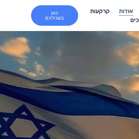
אודות
קרקעות
כאן
בשבילכם
כים