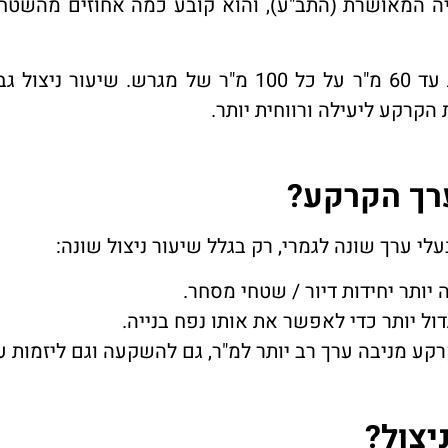
ייה המאושרת (התב"ע), והוא קובע כמה אחוזים מהשטח 
למשל, אם שיעור הניצול הוא 60% – ניתן לבנות עד 60 מ"ר על כל 100 מ"ר של מג
הקרקע ליעילה ורווחית יותר.
ערך הקרקע?
לי ערך שונה לגמרי, רק בגלל שיעור ניצול שונה:
 יותר יחידות דיור / שטחי מסחר.
ול יותר כדי לאפשר את אותו נפח בנייה.
רקע מניבה ערך רב יותר למ"ר, גם להשקעה וגם ליזמות ע
יצול?