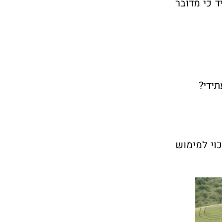
 כי מדובר
ידי?
וי למימוש