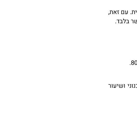
ת. עם זאת,
ר בלבד.
 האופק התכנוני ושיעור