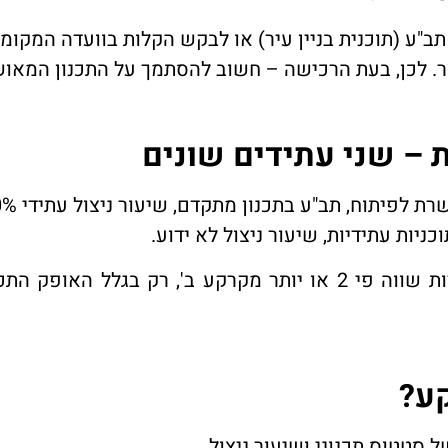
תב"ע (תוכנית בניין עיר) או לבקש הקלות בוועדה המקומי
קצר. לכן, בעת הרכישה – חשוב להסתמך על התכנון המאוש
– שני עתידים שונים
לפיתוח, תב"ע בתכנון מתקדם, שיעור ניצול עתידי 80%.
ניות עתידיות, שיעור ניצול לא ידוע.
למרות ששתיהן חקלאיות – קרקע א' עשויה להיות שווה פי 2 או יותר מקרקע ב', רק בגלל
קע?
 סטטוס תכנוני ושיעור ניצול.