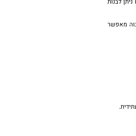
ניתן לבנות
רש. שיעור ניצול גבוה מאפשר
תידית.