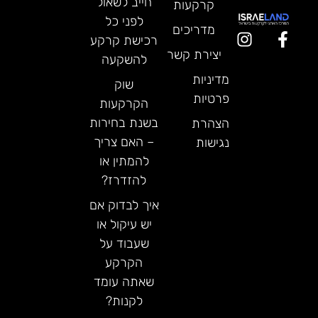
חייב לשאול
קרקעות
לפני כל
מדריכים
רכישת קרקע
יצירת קשר
להשקעה
מדיניות
שוק
פרטיות
הקרקעות
בשנת בחירות
הצהרת
– האם צריך
נגישות
להמתין או
להזדרז?
איך לבדוק אם
יש עיקול או
שעבוד על
הקרקע
שאתה עומד
לקנות?