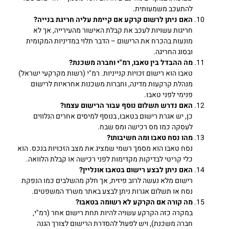
להתעכב משמעותית.
האם ניתן לרשום קרקע אם קיימת עליה חריגת בנייה?
חריגות עשויות לעכב את קבלת האישור מהעירייה, אך לא
מונעות בהכרח את הרישום – הדבר תלוי במדיניות המקומית
ובסוג החריגה.
מה ההבדל בין טאבו, רמ"י וחברה משכנת?
טאבו הוא רישום זכויות קנייניות. רמ"י (רשות מקרקעי ישראל)
מנהלת קרקעות מדינה, וחברות משכנות אחראיות לרישום
פנימי לפני טאבו.
האם נדרש תשלום נוסף עבור הרישום עצמו?
כן, יש אגרת רישום בטאבו, בנוסף למיסים אחרים הנלווים
לעסקה כמו מס רכישה ומס שבח.
מהו נסח טאבו ומה חשיבותו?
נסח טאבו הוא מסמך רשמי שמציג את מצב הזכויות בנכס. הוא
כלי קריטי לבדיקות מקדימות לפני רכישה או קבלת הלוואה.
האם ניתן לבצע רישום בטאבו אונליין?
רישום מלא נעשה לרוב פיזית, אך חלק מהשלבים כמו הנפקת
נסח או תשלום אגרות ניתן לבצע באתר משרד המשפטים.
מה קורה אם הקרקע לא רשומה בטאבו?
במקרה כזה הקרקע עשויה להיות תחת רישום אחר (רמ"י,
חברה משכנת), ויש לפעול להסדרת הרישום לצורך הגנה