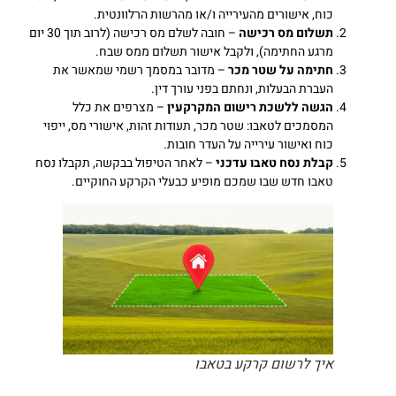
כוח, אישורים מהעירייה ו/או מהרשות הרלוונטית.
תשלום מס רכישה
– חובה לשלם מס רכישה (לרוב תוך 30 יום
מרגע החתימה), ולקבל אישור תשלום ממס שבח.
חתימה על שטר מכר
– מדובר במסמך רשמי שמאשר את
העברת הבעלות, ונחתם בפני עורך דין.
הגשה ללשכת רישום המקרקעין
– מצרפים את כלל
המסמכים לטאבו: שטר מכר, תעודות זהות, אישורי מס, ייפוי
כוח ואישור עירייה על העדר חובות.
קבלת נסח טאבו עדכני
– לאחר הטיפול בבקשה, תקבלו נסח
טאבו חדש שבו שמכם מופיע כבעלי הקרקע החוקיים.
איך לרשום קרקע בטאבו