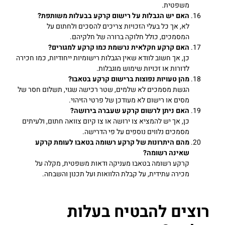
משפטית.
האם יש הגבלות על רישום קרקע בבעלות משותפת?
לא, אך כל בעלי הזכויות צריכים להסכים ולחתום על
המסמכים, כולל חלוקה ברורה של חלקיהם.
האם קרקע חקלאית נרשמת כמו קרקע למגורים?
כן, אך חשוב לוודא שאין הגבלות רישומיות ייחודיות, כמו חכירה
לדורות או זכויות שימוש מוגבלות.
מהן טעויות נפוצות ברישום קרקע בטאבו?
הגשת מסמכים לא שלמים, שטר רכישה שגוי, תשלום חסר של
מסים או רישום לא מעודכן של פרטי הזיהוי.
האם ניתן לרשום קרקע שעברה בירושה?
כן, אך יש להמציא צו ירושה או צו קיום צוואה חתום, ולעיתים
מסמכים נלווים נוספים על פי הדרישה.
מהם היתרונות של קרקע רשומה בטאבו לעומת קרקע
שאינה רשומה?
קרקע רשומה בטאבו מעניקה ודאות משפטית, מקלה על
מכירה עתידית, על קבלת הלוואות ועל תכנון והשבחה.
רוצים להבטיח בעלות