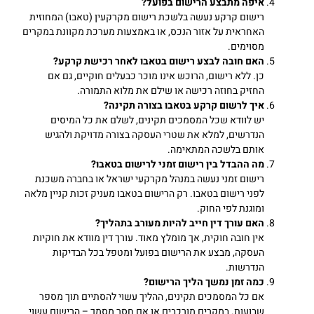
איפה מתבצע הרישום בפועל?
רישום קרקע נעשה בלשכת רישום מקרקעין (טאבו) המחוזית
האחראית על אזור הנכס, או באמצעות מערכת מקוונת במקרים
מסוימים.
האם חובה לבצע רישום בטאבו לאחר רכישת קרקע?
כן. ללא רישום, הרוכש אינו מוכר כבעלים חוקיים, גם אם
החזיק בחוזה רכישה או שילם את מלוא התמורה.
איך לרשום קרקע בטאבו בצורה תקינה?
יש לוודא שכל המסמכים תקינים, לשלם את כל המיסים
הנדרשים, למלא את שטרי העסקה בצורה מדויקת ולהגיש
אותם בלשכה המתאימה.
מה ההבדל בין רישום זמני לרישום בטאבו?
רישום זמני נעשה במנהל מקרקעי ישראל או בחברה משכנת
לפני רישום בטאבו. רק הרישום בטאבו מעניק זכות קניין מלאה
ומוגנת לפי החוק.
האם עורך דין חייב להיות מעורב בתהליך?
אין חובה חוקית, אך מומלץ מאוד. עורך דין מוודא את חוקיות
העסקה, מבצע את הרישום בפועל ומטפל בכל הבדיקות
הנדרשות.
כמה זמן נמשך הליך הרישום?
אם כל המסמכים תקינים, ההליך עשוי להסתיים תוך מספר
שבועות. במקרים מורכבים או אם חסר מסמך – הרישום עשוי