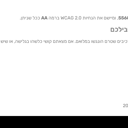
556
, ומיישם את הנחיות WCAG 2.0 ברמה
AA
ככל שניתן.
בילכם
ו רכיבים שטרם הונגשו במלואם. אם מצאתם קושי כלשהו בגלישה, או ש