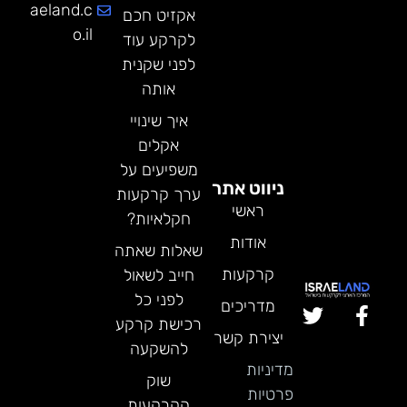
aeland.c
אקזיט חכם
o.il
לקרקע עוד
לפני שקנית
אותה
איך שינויי
אקלים
משפיעים על
ניווט אתר
ערך קרקעות
ראשי
חקלאיות?
אודות
שאלות שאתה
קרקעות
חייב לשאול
לפני כל
מדריכים
רכישת קרקע
יצירת קשר
להשקעה
מדיניות
שוק
פרטיות
הקרקעות