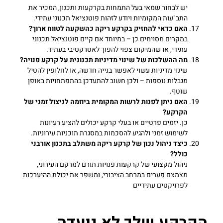
יש לבחור שמאי בעל התמחות בקרקעות ותכנון, המכיר את
התב"עות המקומיות ויודע לזהות פוטנציאל תכנוני עתידי.
האם כדאי להחזיק בקרקע ריקה כהשקעה לטווח ארוך?
במקרים מסוימים כן – במיוחד אם קיים פוטנציאל תכנוני
עתידי, או שהמיקום צפוי להפוך לאטרקטיבי בעתיד.
מה ההשלכות של שינוי מדיניות תכנונית על קרקע פנויה?
שינוי מדיניות עשוי לאפשר בנייה חדשה, או לחלופין להטיל
מגבלות נוספות – ולכן חשוב להתעדכן בהתפתחויות באופן
שוטף.
האם ניתן לפנות לרשות המקומית ביוזמה לניצול זמני של
הקרקע?
כן. יזמים פרטיים או בעלי קרקע יכולים להציע רעיונות
לשימוש זמני ולהגיע להסכמות במסגרת תוכניות עירוניות.
כיצד ניהול נכון של קרקע ריקה משתלב בתכנון אורבני
כולל?
ניהול מקצועי של קרקעות פנויות תורם למרקם העירוני,
מצמצם פערים במרחב הציבורי, ומשפר את יכולת ההיערכות
לפרויקטים עתידיים
הקרקע שלך לא נועדה