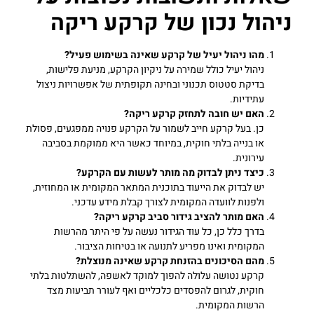
ניהול נכון של קרקע ריקה
מהו ניהול יעיל של קרקע שאינה בשימוש פעיל?
ניהול יעיל כולל שמירה על ניקיון הקרקע, מניעת פלישות,
בדיקת סטטוס תכנוני ובחינה תקופתית של אפשרויות ניצול
עתידיות.
האם יש חובה לתחזק קרקע ריקה?
כן. בעל קרקע חייב לשמור על הקרקע פנויה ממפגעים, פסולת
או בנייה בלתי חוקית, במיוחד כאשר היא ממוקמת בסביבה
עירונית.
כיצד ניתן לבדוק מה מותר לעשות עם הקרקע?
יש לבדוק את הייעוד בתוכנית המתאר המקומית או המחוזית,
ולפנות לוועדה המקומית לצורך קבלת מידע עדכני.
האם מותר להציב גידור סביב קרקע ריקה?
בדרך כלל כן, כל עוד הגידור נעשה על פי היתר מהרשות
המקומית ואינו מפריע לתנועה או בטיחות הציבור.
מהם הסיכונים בהזנחת קרקע שאינה מנוצלת?
קרקע נטושה עלולה להפוך למוקד לאשפה, להשתלטות בלתי
חוקית, לגרום להפסדים כלכליים ואף לעורר תביעות מצד
הרשות המקומית.