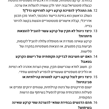
בהחלט. קרקע מטופחת, שמורה וללא בעיות משפטיות נתפסת
כבעלת פוטנציאל גבוה יותר ולכן עשויה להעלות את ערכה.
מה התהליך להפיכת קרקע ריקה לפרויקט נדל"ן?
השלב הראשון הוא בחינת הייעוד התכנוני, לאחר מכן תכנון
אדריכלי, קבלת אישורים סטטוטוריים והגשת בקשה להיתר
בנייה.
כיצד ניהול לא תקין של קרקע עשוי להוביל להוצאות
מיותרות?
קרקע שאינה מגודרת או מטופלת עלולה להוביל לקנסות,
תביעות בגין מפגעים, או הוצאות משפטיות במקרה של
פלישות.
האם יש חשיבות לבדיקה תקופתית של רישום הקרקע
בטאבו?
כן. חשוב לוודא שהרישום תקין, שאין הערות אזהרה לא רצויות
או הליכים משפטיים שעשויים להפריע לשימוש עתידי.
כיצד ניתן לנצל קרקע ריקה למטרות קהילתיות או
סביבתיות?
ישנם פרויקטים של גינות קהילתיות, שטחים ירוקים זמניים או
פעילות התנדבותית שניתן להפעיל בשיתוף עם הרשות
המקומית.
מהם הדגשים בבחירת שמאי להערכת שווי קרקע שאינה
בשימוש?