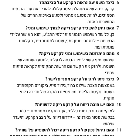
כיצד משפיעה נראות הקרקע על סביבתה?
קרקע ריקה שלא מנוהלת היטב עלולה להוריד את ערך הנכסים
הסמוכים, להוות מפגע אסתטי ולפגוע באיכות החיים של
התושבים באזור.
האם ניתן להשכיר קרקע ריקה לצורך שימוש זמני?
כן, כל עוד השימוש הזמני מותר לפי התב"ע, והוא מאושר על ידי
הרשויות – לדוגמה: חניון זמני, שטח למסחר נייד, חקלאות
עונתית ועוד.
מהם היתרונות בשימוש זמני לקרקע ריקה?
שימוש זמני עשוי לייצר הכנסה לבעלים, למנוע השחתה של
השטח, ולחזק את הקשר עם הרשות המקומית לקראת פיתוח
עתידי.
כיצד ניתן להגן על קרקע מפני פלישה?
באמצעות הצבת שילוט ברור, גידור פיזי, ביקורים תקופתיים
בשטח ונקיטת הליכים משפטיים במקרה של חדירה בלתי
חוקית.
האם יש חובת דיווח על קרקע ריקה לרשויות?
לא קיימת חובת דיווח כללית, אך במקרים מסוימים – כמו
בבקשת פטור מארנונה – יידרש דיווח על מצב הקרקע והיעדר
שימוש.
האם ניהול נכון של קרקע ריקה יכול להשפיע על שוויה?