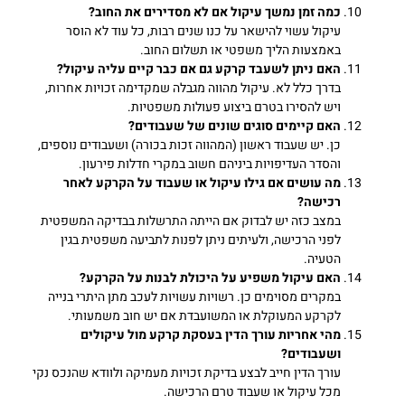
כמה זמן נמשך עיקול אם לא מסדירים את החוב?
עיקול עשוי להישאר על כנו שנים רבות, כל עוד לא הוסר
באמצעות הליך משפטי או תשלום החוב.
האם ניתן לשעבד קרקע גם אם כבר קיים עליה עיקול?
בדרך כלל לא. עיקול מהווה מגבלה שמקדימה זכויות אחרות,
ויש להסירו בטרם ביצוע פעולות משפטיות.
האם קיימים סוגים שונים של שעבודים?
כן. יש שעבוד ראשון (המהווה זכות בכורה) ושעבודים נוספים,
והסדר העדיפויות ביניהם חשוב במקרי חדלות פירעון.
מה עושים אם גילו עיקול או שעבוד על הקרקע לאחר
רכישה?
במצב כזה יש לבדוק אם הייתה התרשלות בבדיקה המשפטית
לפני הרכישה, ולעיתים ניתן לפנות לתביעה משפטית בגין
הטעיה.
האם עיקול משפיע על היכולת לבנות על הקרקע?
במקרים מסוימים כן. רשויות עשויות לעכב מתן היתרי בנייה
לקרקע המעוקלת או המשועבדת אם יש חוב משמעותי.
מהי אחריות עורך הדין בעסקת קרקע מול עיקולים
ושעבודים?
עורך הדין חייב לבצע בדיקת זכויות מעמיקה ולוודא שהנכס נקי
מכל עיקול או שעבוד טרם הרכישה.