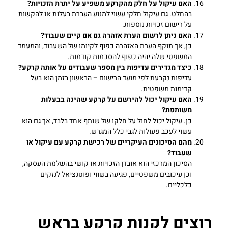
האם עיקול על חלק מהקרקע משפיע על יתרת הזכויות?
בהחלט. גם עיקול חלקי עשוי למנוע העברת בעלות או להקשות
על רישום זכויות נוספות.
האם ניתן לרשום הערת אזהרה גם אם קיים שעבוד?
כן, אך תוקף הערת האזהרה כפוף לקיומו של השעבוד, והמעמד
המשפטי שלה יהיה כפוף להסכמות קודמות.
כיצד מגדירים עדיפות בין מספר שעבודים על אותה קרקע?
עדיפות נקבעת לפי מועד הרישום – הראשון בזמן הוא בעל
קדימות משפטית.
האם עיקול יכול להירשם על קרקע שהינה בבעלות
משותפת?
כן. עיקול יכול לחול על חלקו של שותף אחד בלבד, אך גם הוא
עשוי לעכב פעולות לגבי כלל המגרש.
מהם הסיכונים העיקריים של רכישת קרקע עם עיקול או
שעבוד?
הסיכון המרכזי הוא אובדן הזכויות או קושי בהשלמת העסקה,
וכן עיכובים משפטיים, פגיעה בשווי ופוטנציאל לנזקים
כלכליים.
רוצים לקנות קרקע בראש