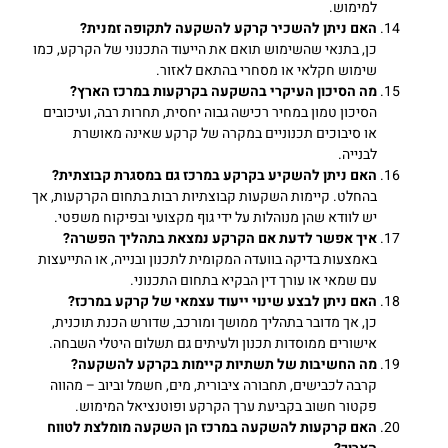
למימוש.
האם ניתן להשכיר קרקע להשקעה לתקופה זמנית
?
כן, בתנאי שהשימוש תואם את הייעוד התכנוני של הקרקע, כמו
שימוש חקלאי או מסחרי בהתאם לאזור.
מה הסיכון העיקרי בהשקעה בקרקעות במרכז הארץ
?
הסיכון טמון במחיר רכישה גבוה יחסית, תחרות רבה, ועיכובים
או סיבוכים תכנוניים במקרה של קרקע שאינה מאושרת
לבנייה.
האם ניתן להשקיע בקרקע במרכז גם במסגרת קבוצתית
?
בהחלט. קיימות השקעות קבוצתיות רבות בתחום הקרקעות, אך
יש לוודא שהן מנוהלות על ידי גוף מקצועי ובפיקוח משפטי.
איך אפשר לדעת אם הקרקע נמצאת בתהליך הפשרה
?
באמצעות בדיקה בוועדה המקומית לתכנון ובנייה, או התייעצות
עם שמאי או עורך דין הבקיא בתחום התכנוני.
האם ניתן לבצע שינוי ייעוד עצמאי של קרקע במרכז
?
כן, אך מדובר בתהליך ממושך ומורכב, שדורש הכנת תוכנית,
אישורים ממוסדות תכנון ולעיתים גם תשלום היטלי השבחה.
מה החשיבות של תשתיות קיימות בקרקע להשקעה
?
קרבה לכבישים, תחבורה ציבורית, מים, חשמל וביוב – מהווה
פקטור חשוב בקביעת ערך הקרקע ופוטנציאל המימוש.
האם קרקעות להשקעה במרכז הן השקעה מומלצת לטווח