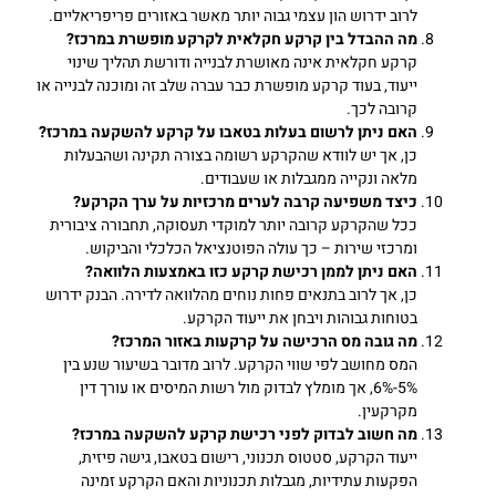
לרוב ידרוש הון עצמי גבוה יותר מאשר באזורים פריפריאליים.
מה ההבדל בין קרקע חקלאית לקרקע מופשרת במרכז
?
קרקע חקלאית אינה מאושרת לבנייה ודורשת תהליך שינוי
ייעוד, בעוד קרקע מופשרת כבר עברה שלב זה ומוכנה לבנייה או
קרובה לכך.
האם ניתן לרשום בעלות בטאבו על קרקע להשקעה במרכז
?
כן, אך יש לוודא שהקרקע רשומה בצורה תקינה ושהבעלות
מלאה ונקייה ממגבלות או שעבודים.
כיצד משפיעה קרבה לערים מרכזיות על ערך הקרקע
?
ככל שהקרקע קרובה יותר למוקדי תעסוקה, תחבורה ציבורית
ומרכזי שירות – כך עולה הפוטנציאל הכלכלי והביקוש.
האם ניתן לממן רכישת קרקע כזו באמצעות הלוואה
?
כן, אך לרוב בתנאים פחות נוחים מהלוואה לדירה. הבנק ידרוש
בטוחות גבוהות ויבחן את ייעוד הקרקע.
מה גובה מס הרכישה על קרקעות באזור המרכז
?
המס מחושב לפי שווי הקרקע. לרוב מדובר בשיעור שנע בין
5%-6%, אך מומלץ לבדוק מול רשות המיסים או עורך דין
מקרקעין.
מה חשוב לבדוק לפני רכישת קרקע להשקעה במרכז
?
ייעוד הקרקע, סטטוס תכנוני, רישום בטאבו, גישה פיזית,
הפקעות עתידיות, מגבלות תכנוניות והאם הקרקע זמינה