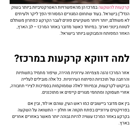
קרקעות להשקעה
במרכז הן מהאפשרויות האטרקטיביות ביותר בשוק
הנדל"ן בישראל. בעוד שתחום המגורים המסורתי הפך ליקר ולעיתים
לא משתלם, יותר ויותר משקיעים פונים לעבר הקרקע כפתרון משתלם
לטווח בינוני וארוך. במיוחד כאשר מדובר באזור המרכז – לב הארץ,
האזור המפותח והמבוקש ביותר בישראל.
למה דווקא קרקעות במרכז?
אזור המרכז נהנה מצמיחה עירונית מהירה, שיפור מתמיד בתשתיות
והרחבה של תוכניות הפיתוח העירוניות. כל אלה מובילים לעלייה
בביקוש לקרקעות, ובמיוחד לאלה שממוקמות בסמיכות לצירי תחבורה,
אזורי תעסוקה ומתחמי מגורים קיימים או מתוכננים.
בין אם מדובר ביישובים כמו ראש העין, שוהם או לוד, ובין אם
בפרויקטים עירוניים בפתח תקווה או חולון – התשואה על השקעה
בקרקע באזור המרכז עשויה להיות גבוהה יותר מאשר באזורים אחרים
בארץ.