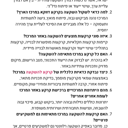
ישראל, אשר נרכשות לצורך השקעה עתידית – בין אם לצורך
עליית ערך, שינוי ייעוד או פיתוח נדל"ני.
למה כדאי לשקול השקעה בקרקע דווקא במרכז הארץ
?
המרכז נהנה מביקוש גבוה, פיתוח מואץ, גישה לתשתיות
ותעסוקה – כל אלה מגבירים את הסיכוי לעליית ערך מהירה
יחסית.
איזה סוגי קרקעות מוצעים להשקעה באזור המרכז
?
קיימות קרקעות חקלאיות, קרקעות מופשרות לבנייה, קרקעות
בתהליכי שינוי ייעוד וקרקעות מאושרות לבנייה מיידית.
האם כל קרקע במרכז מתאימה להשקעה
?
לא בהכרח. יש לבדוק את הייעוד התכנוני, מצב הרישום, מיקום
מדויק ותכניות עתידיות באזור.
כיצד נבדקת כדאיות כלכלית של
קרקע להשקעה
במרכז
?
באמצעות שמאי מקרקעין מוסמך, בדיקת תכניות מתאר,
פיתוח אזורי, קרבה לתשתיות ציבוריות ומחירי שוק מקומיים.
מהם היתרונות המרכזיים ברכישת קרקע באזור המרכז
לעומת אזורים אחרים
?
יתרונות כוללים נזילות גבוהה יותר, ביקוש קבוע, סיכוי גבוה
להשבחה, ונגישות תחבורתית ושירותית משופרת.
האם קרקעות להשקעה במרכז מתאימות גם למשקיעים
פרטיים
?
כן. מדובר באפיק השקעה רלוונטי גם למשקיעים פרטיים, אך