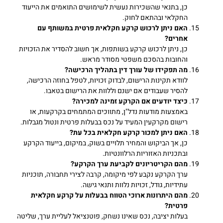
כן, בתנאי שהשכירות נעשית לשימושים התואמים את הייעוד
החקלאי ובהתאם לחוק.
האם ניתן לרכוש קרקע חקלאית פרטית במשותף עם
אחרים
?
כן, ניתן לרכוש קרקע בשותפות, אך חשוב להסדיר את הזכויות
והחובות בהסכם משפטי מסודר מראש.
מה תפקידו של עורך דין בתהליך הרכישה
?
לוודא תקינות הרישום, לבדוק זכויות, לטפל בחוזה הרכישה,
להסיר שעבודים אם ישנם וללוות את הרישום בטאבו.
כיצד יודעים אם הקרקע זמינה למכירה
?
באמצעות מודעות נדל"ן, מתווכים המתמחים בקרקעות, או
רישום מקרקעין המעיד על נכס בבעלות פרטית ונטול מגבלות.
האם ניתן למכור קרקע חקלאית בכל עת
?
כן, אך הביקוש והמחיר תלויים בשוק, במיקום, בייעוד הקרקע
ובתכניות האזוריות הרלוונטיות.
מהם הקריטריונים לקביעת ערך הקרקע
?
ערך הקרקע נקבע לפי מיקומה, קרבה לצירי תחבורה, תוכניות
עתידיות, גודל, זכויות נלוות ותנאי גישה.
מהם היתרונות ארוכי הטווח בבעלות על קרקע חקלאית
פרטית
?
בעלות יציבה, נכס שאינו נשחק, פוטנציאל לעליית ערך, שליטה