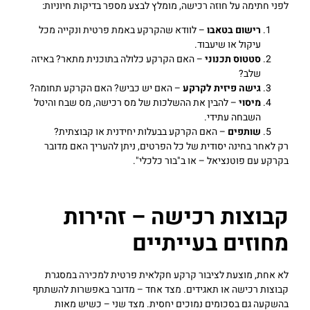
לפני חתימה על חוזה רכישה, מומלץ לבצע מספר בדיקות חיוניות:
רישום בטאבו
– לוודא שהקרקע באמת פרטית ונקייה מכל
עיקול או שיעבוד.
סטטוס תכנוני
– האם הקרקע כלולה בתוכנית מתאר? באיזה
שלב?
גישה פיזית לקרקע
– האם יש כביש? האם הקרקע תחומה?
מיסוי
– להבין את ההשלכות של מס רכישה, מס שבח והיטל
השבחה עתידי.
שותפים
– האם הקרקע בבעלות יחידנית או קבוצתית?
רק לאחר בחינה יסודית של כל הפרטים, ניתן להעריך האם מדובר
בקרקע עם פוטנציאל – או ב"בור כלכלי".
קבוצות רכישה – זהירות
מחוזים בעייתיים
לא אחת, מוצעת לציבור קרקע חקלאית פרטית למכירה במסגרת
קבוצות רכישה או תאגידים. מצד אחד – מדובר באפשרות להשתתף
בהשקעה גם בסכומים נמוכים יחסית. מצד שני – כשיש מאות