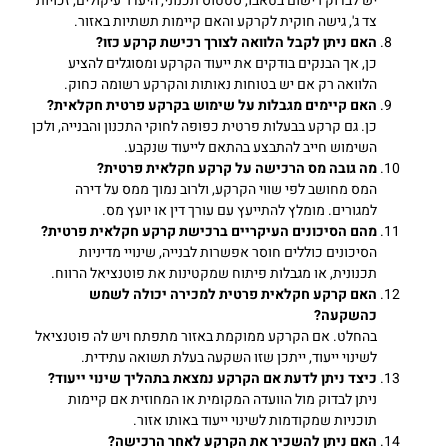
יש לבדוק רישום בטאבו, סטטוס תכנוני, היעדר עיקולים, זכויות
צד ג', גישה חוקית לקרקע והאם קיימות תשתיות באזור.
האם ניתן לקבל הלוואה לצורך רכישת קרקע כזו
?
כן, אך הבנקים בודקים את ייעוד הקרקע ומסוגלים להציע
הלוואה רק אם יש בטוחות נאותות והקרקע רשומה כחוק.
האם קיימים מגבלות על שימוש בקרקע פרטית חקלאית
?
כן. גם קרקע בבעלות פרטית כפופה לחוקי התכנון והבנייה, ולכן
השימוש חייב להתבצע בהתאם לייעוד שנקבע.
מה גובה מס הרכישה על קרקע חקלאית פרטית
?
המס מחושב לפי שווי הקרקע, ולרוב נמוך ממס על דירה
למגורים. מומלץ להתייעץ עם עורך דין או יועץ מס.
מהם הסיכונים העיקריים ברכישת קרקע חקלאית פרטית
?
הסיכונים כוללים חוסר אפשרות לבנייה, שינויי מדיניות
תכנונית, או מגבלות פיתוח שמקטינות את פוטנציאל הרווח.
האם קרקע חקלאית פרטית למכירה יכולה לשמש
כהשקעה
?
בהחלט. אם הקרקע ממוקמת באזור מתפתח ויש לה פוטנציאל
לשינוי ייעוד, ייתכן שזו השקעה בעלת תשואה עתידית.
כיצד ניתן לדעת אם הקרקע נמצאת בתהליך שינוי ייעוד
?
ניתן לבדוק מול הוועדה המקומית או המחוזית אם קיימות
תוכניות שמקודמות לשינוי ייעוד באותו אזור.
האם ניתן להשכיר את הקרקע לאחר הרכישה
?