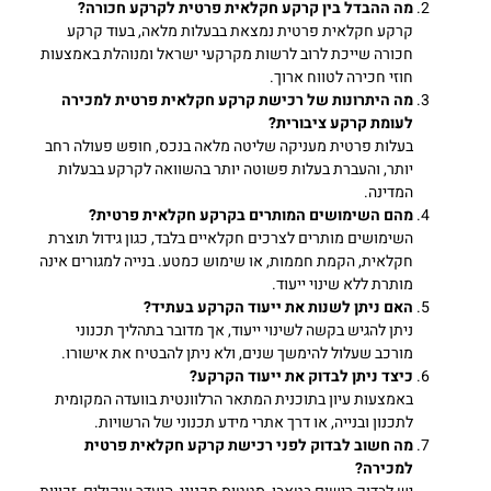
מה ההבדל בין קרקע חקלאית פרטית לקרקע חכורה
?
קרקע חקלאית פרטית נמצאת בבעלות מלאה, בעוד קרקע
חכורה שייכת לרוב לרשות מקרקעי ישראל ומנוהלת באמצעות
חוזי חכירה לטווח ארוך.
מה היתרונות של רכישת קרקע חקלאית פרטית למכירה
לעומת קרקע ציבורית
?
בעלות פרטית מעניקה שליטה מלאה בנכס, חופש פעולה רחב
יותר, והעברת בעלות פשוטה יותר בהשוואה לקרקע בבעלות
המדינה.
מהם השימושים המותרים בקרקע חקלאית פרטית
?
השימושים מותרים לצרכים חקלאיים בלבד, כגון גידול תוצרת
חקלאית, הקמת חממות, או שימוש כמטע. בנייה למגורים אינה
מותרת ללא שינוי ייעוד.
האם ניתן לשנות את ייעוד הקרקע בעתיד
?
ניתן להגיש בקשה לשינוי ייעוד, אך מדובר בתהליך תכנוני
מורכב שעלול להימשך שנים, ולא ניתן להבטיח את אישורו.
כיצד ניתן לבדוק את ייעוד הקרקע
?
באמצעות עיון בתוכנית המתאר הרלוונטית בוועדה המקומית
לתכנון ובנייה, או דרך אתרי מידע תכנוני של הרשויות.
מה חשוב לבדוק לפני רכישת קרקע חקלאית פרטית
למכירה
?