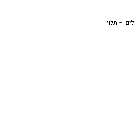
 אלף ₪ ועד מיליוני שקלים – תלוי